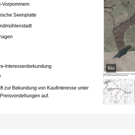
g-Vorpommern
ische Seenplatte
ndmühlenstadt
shagen
ze-Interessenbekundung
Bild
²
ft zur Bekundung von Kaufinteresse unter
reisvorstellungen auf.