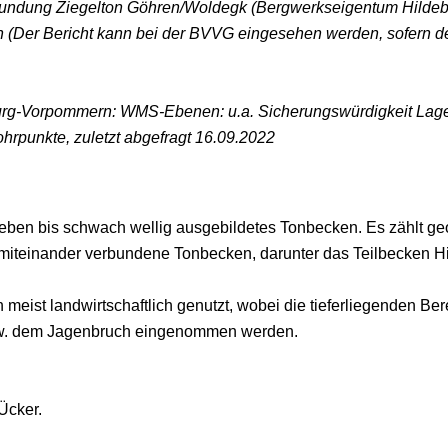
herkundung Ziegelton Göhren/Woldegk (Bergwerkseigentum Hild
(Der Bericht kann bei der BVVG eingesehen werden, sofern der 
g-Vorpommern: WMS-Ebenen: u.a. Sicherungswürdigkeit Lagerst
ohrpunkte, zuletzt abgefragt 16.09.2022
eben bis schwach wellig ausgebildetes Tonbecken. Es zählt g
ise miteinander verbundene Tonbecken, darunter das Teilbecken 
eist landwirtschaftlich genutzt, wobei die tieferliegenden B
w. dem Jagenbruch eingenommen werden.
Ücker.