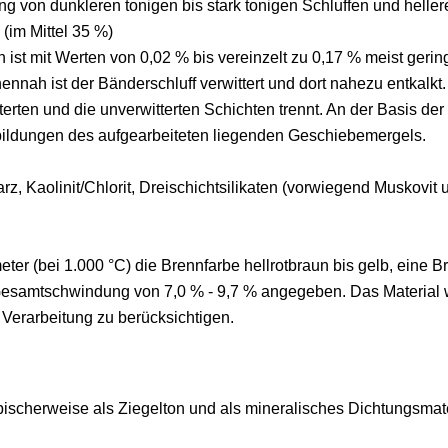
ng von dunkleren tonigen bis stark tonigen Schluffen und helle
(im Mittel 35 %)
 ist mit Werten von 0,02 % bis vereinzelt zu 0,17 % meist gerin
nnah ist der Bänderschluff verwittert und dort nahezu entkalkt. 
tterten und die unverwitterten Schichten trennt. An der Basis d
bildungen des aufgearbeiteten liegenden Geschiebemergels.
z, Kaolinit/Chlorit, Dreischichtsilikaten (vorwiegend Muskovit 
ter (bei 1.000 °C) die Brennfarbe hellrotbraun bis gelb, eine 
amtschwindung von 7,0 % - 9,7 % angegeben. Das Material wird
 Verarbeitung zu berücksichtigen.
ischerweise als Ziegelton und als mineralisches Dichtungsmater