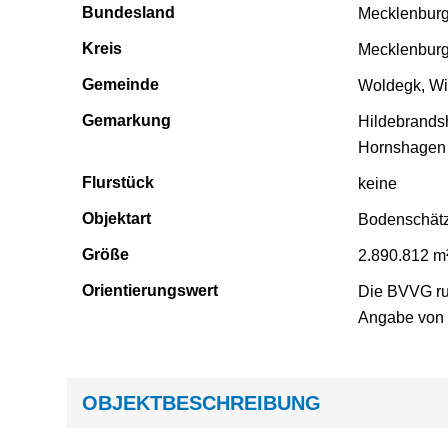
Bundesland
Mecklenbur
Kreis
Mecklenburg
Gemeinde
Woldegk, Wi
Gemarkung
Hildebrand
Hornshagen
Flurstück
keine
Objektart
Bodenschät
Größe
2.890.812 m
Orientierungswert
Die BVVG ru
Angabe von P
OBJEKT­BESCHREIBUNG